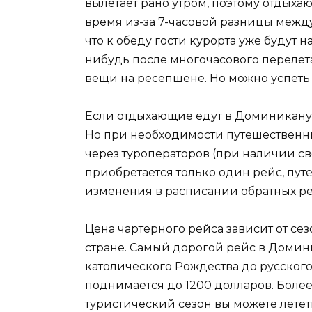
вылетает рано утром, поэтому отдых
время из-за 7-часовой разницы между
что к обеду гости курорта уже будут 
нибудь после многочасового перелета 
вещи на ресепшене. Но можно успеть 
Если отдыхающие едут в Доминикану н
Но при необходимости путешественни
через туроператоров (при наличии св
приобретается только один рейс, пу
изменения в расписании обратных ре
Цена чартерного рейса зависит от с
стране. Самый дорогой рейс в Домин
католического Рождества до русского
поднимается до 1200 долларов. Боле
туристический сезон вы можете летет