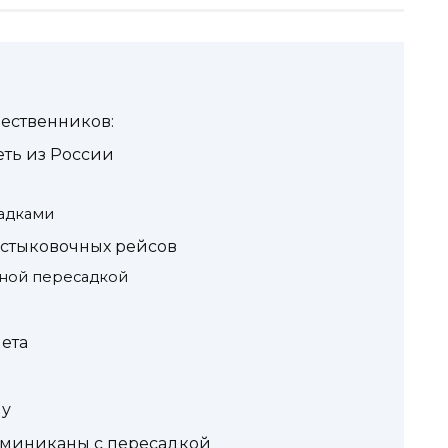
шественников:
ть из России
адками
стыковочных рейсов
ной пересадкой
ета
ну
оминиканы с пересадкой