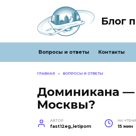
Перейти
к
содержанию
Блог 
Вопросы и ответы
Контакты
ГЛАВНАЯ
»
ВОПРОСЫ И ОТВЕТЫ
Доминикана — 
Москвы?
АВТОР
НА ЧТЕНИ
fast12eg_letipom
15 мин