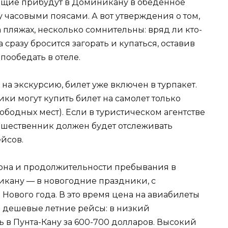
ающие прибудут в Доминикану в обеденное
 часовыми поясами. А вот утверждения о том,
на пляжах, несколько сомнительны: вряд ли кто-
сразу бросится загорать и купаться, оставив
пообедать в отеле.
а экскурсию, билет уже включен в турпакет.
ки могут купить билет на самолет только
ободных мест). Если в туристическом агентстве
тешественник должен будет отслеживать
йсов.
езона и продолжительности пребывания в
икану — в новогодние праздники, с
 Нового года. В это время цена на авиабилеты
е дешевые летние рейсы: в низкий
ь в Пунта-Кану за 600-700 долларов. Высокий